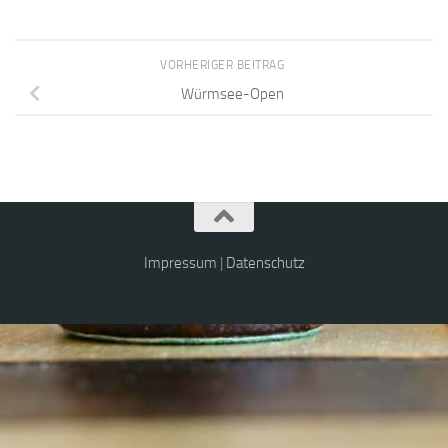
VORHERIGER BEITRAG
Würmsee-Open
Impressum
|
Datenschutz