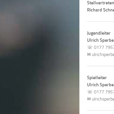
Stellvertrete
Richard Schn
Jugendleiter
Ulrich Sperbe
☏ 0177 795
✉ ulrichsperb
Spielleiter
Ulrich Sperbe
☏ 0177 795
✉ ulrichsperb