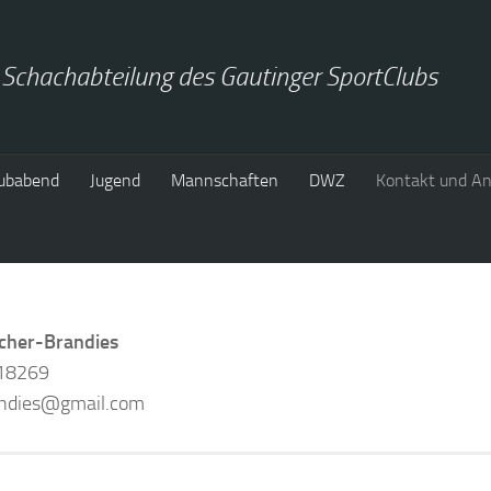
 Schachabteilung des Gautinger SportClubs
ubabend
Jugend
Mannschaften
DWZ
Kontakt und An
scher-Brandies
18269
andies@gmail.com