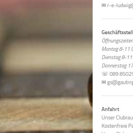
✉ r-e-ludwi
Geschäftsstel
Öffnungszeite
Montag 8-11 
Dienstag 8-11
Donnerstag 17
☏ 089 8502
✉ gs@gauting
Anfahrt
Unser Clubraum
Kostenfreie Pa