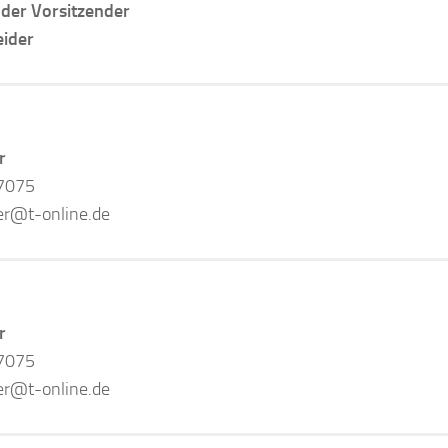
nder Vorsitzender
eider
r
7075
er@t-online.de
r
7075
er@t-online.de