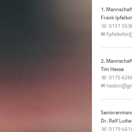
1. Mannschaf
Frank Ipfelko
☏ 0151 553
✉ fipfelkofe
2. Mannschaf
Tim Hesse
☏ 0175 626
✉ hestim@gm
Seniorenman
Dr. Ralf Ludw
☏ 0179 461