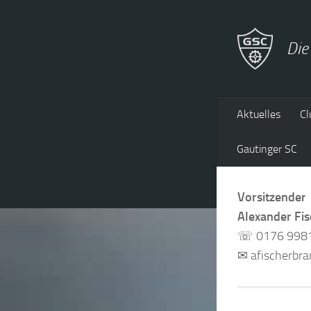
Zum Inhalt springen
Die
Aktuelles
Cl
Gautinger SC
Vorsitzender
Alexander Fi
☏ 0176 998
✉ afischerbr