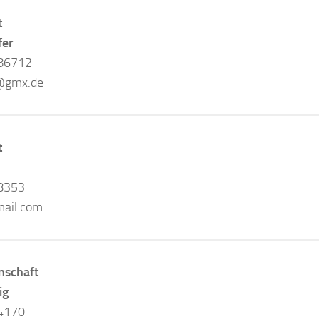
t
fer
86712
r@gmx.de
t
8353
ail.com
nschaft
ig
4170