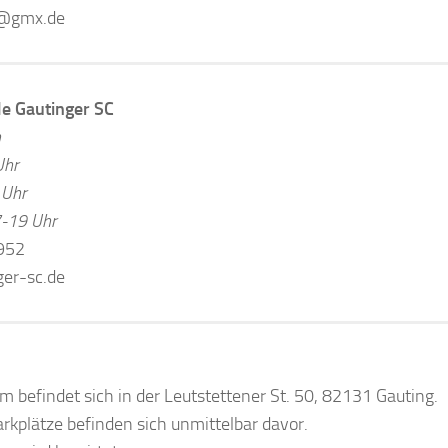
g@gmx.de
le Gautinger SC
n
Uhr
 Uhr
-19 Uhr
952
er-sc.de
 befindet sich in der Leutstettener St. 50, 82131 Gauting.
rkplätze befinden sich unmittelbar davor.