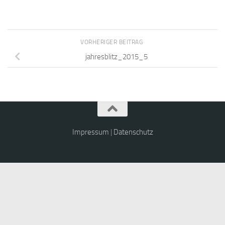
VORHERIGER BEITRAG
jahresblitz_2015_5
Impressum
|
Datenschutz