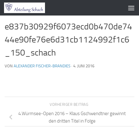
Zum Inhalt springen
e837b30929f6073ecd0b470de74
44e90fe76e6d31cb1124992f1c6
_150_schach
VON
ALEXANDER FISCHER-BRANDIES
·
4. JUNI 2016
VORHERIGER BEITRAG
4.Würmsee-Open 2016 – Klaus Gschwendtner gewinnt
den dritten Titel in Folge