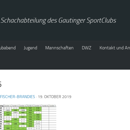
 Schachabteilung des Gautinger SportClubs
ubabend
Jugend
Mannschaften
DWZ
Kontakt und An
6
FISCHER-BRANDIES
·
19. OKTOBER 2019