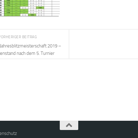
VORHERIGER BEITRAG
Jahresblitzmeisterschaft 2019 –
enstand nach dem 5. Turnier
enschutz